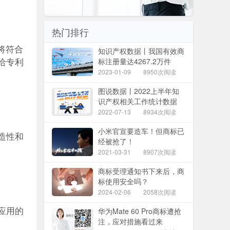
热门排行
将符合
知识产权数据丨我国有效商
标注册量达4267.2万件
给专利
2023-01-09
8950次阅读
图说数据丨2022上半年知
识产权相关工作统计数据
2022-07-13
8934次阅读
小米官宣要造车！但商标已
造性和
经被抢了！
2021-03-31
8907次阅读
商标受理通知书下来后，商
标使用安全吗？
2024-02-06
2058次阅读
华为Mate 60 Pro商标遭抢
应用的
注，应对措施看过来