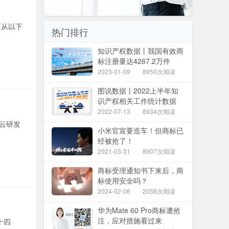
可从以下
热门排行
知识产权数据丨我国有效商
标注册量达4267.2万件
2023-01-09
8950次阅读
图说数据丨2022上半年知
识产权相关工作统计数据
2022-07-13
8934次阅读
讯云研发
小米官宣要造车！但商标已
经被抢了！
2021-03-31
8907次阅读
商标受理通知书下来后，商
标使用安全吗？
2024-02-06
2058次阅读
华为Mate 60 Pro商标遭抢
注，应对措施看过来
十四