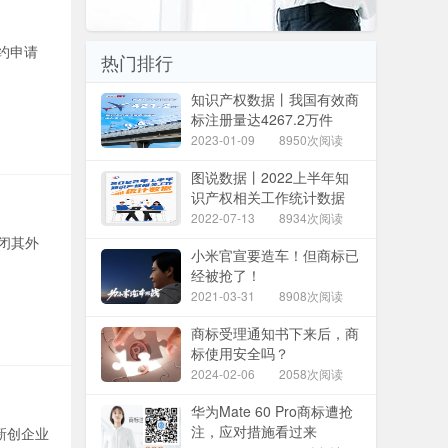
约申请
热门排行
知识产权数据丨我国有效商
标注册量达4267.2万件
2023-01-09
8950次阅读
图说数据丨2022上半年知
识产权相关工作统计数据
2022-07-13
8934次阅读
关闭其外
小米官宣要造车！但商标已
经被抢了！
2021-03-31
8908次阅读
商标受理通知书下来后，商
标使用安全吗？
2024-02-06
2058次阅读
华为Mate 60 Pro商标遭抢
注，应对措施看过来
新创企业